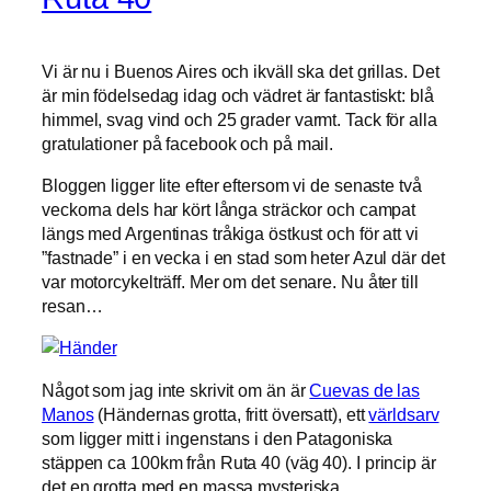
Vi är nu i Buenos Aires och ikväll ska det grillas. Det
är min födelsedag idag och vädret är fantastiskt: blå
himmel, svag vind och 25 grader varmt. Tack för alla
gratulationer på facebook och på mail.
Bloggen ligger lite efter eftersom vi de senaste två
veckorna dels har kört långa sträckor och campat
längs med Argentinas tråkiga östkust och för att vi
”fastnade” i en vecka i en stad som heter Azul där det
var motorcykelträff. Mer om det senare. Nu åter till
resan…
Något som jag inte skrivit om än är
Cuevas de las
Manos
(Händernas grotta, fritt översatt), ett
världsarv
som ligger mitt i ingenstans i den Patagoniska
stäppen ca 100km från Ruta 40 (väg 40). I princip är
det en grotta med en massa mysteriska