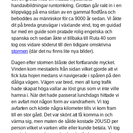
handavbildningar runtomkring. Grottan går rakt in i en
klippvägg på ena sidan av en gammal flodfåra och
beboddes av människor för ca 9000 år sedan. Vi åkte
dit på breda grusvägar i växlande vind, tog en guidad
tur med en guide som pratade rolig engelska och
spanska och sedan åkte vi tillbaka till Ruta 40 som
tog oss vidare söderut till den tidigare omskrivna
stormen
(där det nu finns lite nya bilder).
Dagen efter stormen blåste det fortfarande mycket.
Vinden kom mestadels från sidan vilket gjorde att vi
fick luta hojen medans vi navigerade i spåren på den
dåliga vägen. Vägen var bred, men all tung trafik
hade skapat höga vallar av löst grus som vi inte ville
hamna i. När det hade passerat lunchdags hittade vi
en avfart mot någon form av vandrarhem. Vi tog
avfarten och körde några kilometer tills vi kom fram
till en stor gård. Det var skönt att få komma in och
värma sig, men maten de sålde kostade 20USD per
person vilket vi varken ville eller kunde betala. Vi tog