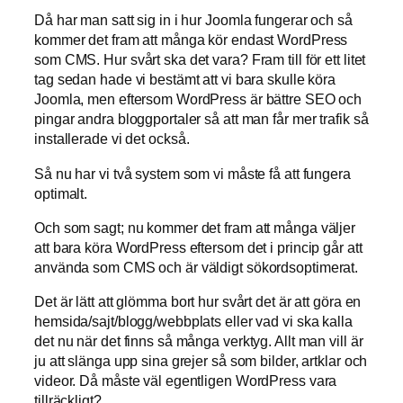
Då har man satt sig in i hur Joomla fungerar och så
kommer det fram att många kör endast WordPress
som CMS. Hur svårt ska det vara? Fram till för ett litet
tag sedan hade vi bestämt att vi bara skulle köra
Joomla, men eftersom WordPress är bättre SEO och
pingar andra bloggportaler så att man får mer trafik så
installerade vi det också.
Så nu har vi två system som vi måste få att fungera
optimalt.
Och som sagt; nu kommer det fram att många väljer
att bara köra WordPress eftersom det i princip går att
använda som CMS och är väldigt sökordsoptimerat.
Det är lätt att glömma bort hur svårt det är att göra en
hemsida/sajt/blogg/webbplats eller vad vi ska kalla
det nu när det finns så många verktyg. Allt man vill är
ju att slänga upp sina grejer så som bilder, artklar och
videor. Då måste väl egentligen WordPress vara
tillräckligt?