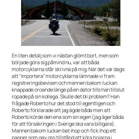
En liten detalj som vi nästan glömt bort, men som
började göra sig påmind nu, var att båda
motorcyklarna står skrivna på mig. När det var dags
att ”importera” motorcyklarna lämnade vi fram
registreringsbevisen och mannen bakom luckan
knappade oroande länge på en dator tills han tillslut
ropade på sin kollega. Skulle det bli problem? Han
frågade Roberto hur det stod till egentligen och
Roberto förklarade att jag ägde båda men att
Roberto körde den ena som sin egen (jag äger båda
för att försäkringen i Sverige ska vara billigare).
Mannen bakom luckan bet ihop och fick ihop ett
papper som gav oss tillstånd att köra hojarna i