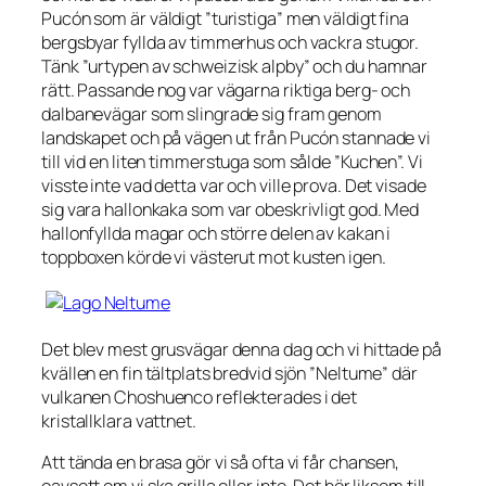
Pucón som är väldigt ”turistiga” men väldigt fina
bergsbyar fyllda av timmerhus och vackra stugor.
Tänk ”urtypen av schweizisk alpby” och du hamnar
rätt. Passande nog var vägarna riktiga berg- och
dalbanevägar som slingrade sig fram genom
landskapet och på vägen ut från Pucón stannade vi
till vid en liten timmerstuga som sålde ”Kuchen”. Vi
visste inte vad detta var och ville prova. Det visade
sig vara hallonkaka som var obeskrivligt god. Med
hallonfyllda magar och större delen av kakan i
toppboxen körde vi västerut mot kusten igen.
Det blev mest grusvägar denna dag och vi hittade på
kvällen en fin tältplats bredvid sjön ”Neltume” där
vulkanen Choshuenco reflekterades i det
kristallklara vattnet.
Att tända en brasa gör vi så ofta vi får chansen,
oavsett om vi ska grilla eller inte. Det hör liksom till.