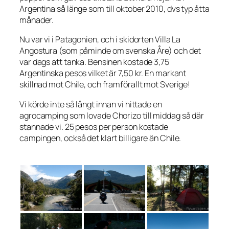
Argentina så länge som till oktober 2010, dvs typ åtta
månader.
Nu var vi i Patagonien, och i skidorten Villa La
Angostura (som påminde om svenska Åre) och det
var dags att tanka. Bensinen kostade 3,75
Argentinska pesos vilket är 7,50 kr. En markant
skillnad mot Chile, och framförallt mot Sverige!
Vi körde inte så långt innan vi hittade en
agrocamping som lovade Chorizo till middag så där
stannade vi. 25 pesos per person kostade
campingen, också det klart billigare än Chile.