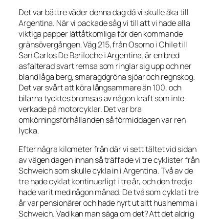
Det var bättre väder denna dag då vi skulle åka till
Argentina. När vi packade såg vi till att vi hade alla
viktiga papper lättåtkomliga för den kommande
gränsövergången. Väg 215, från Osorno i Chile till
San Carlos De Bariloche i Argentina, är en bred
asfalterad svart remsa som ringlar sig upp och ner
bland låga berg, smaragdgröna sjöar och regnskog.
Det var svårt att köra långsammare än 100, och
bilarna tycktes bromsas av någon kraft som inte
verkade på motorcyklar. Det var bra
omkörningsförhållanden så förmiddagen var ren
lycka.
Efter några kilometer från där vi sett tältet vid sidan
av vägen dagen innan så träffade vi tre cyklister från
Schweich som skulle cykla in i Argentina. Två av de
tre hade cyklat kontinuerligt i tre år, och den tredje
hade varit med någon månad. De två som cyklat i tre
år var pensionärer och hade hyrt ut sitt hus hemma i
Schweich. Vad kan man säga om det? Att det aldrig