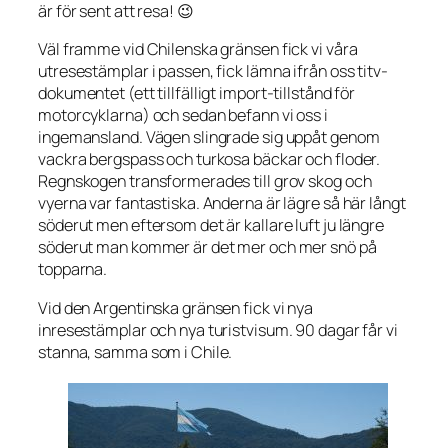
är för sent att resa! 😉
Väl framme vid Chilenska gränsen fick vi våra
utresestämplar i passen, fick lämna ifrån oss titv-
dokumentet (ett tillfälligt import-tillstånd för
motorcyklarna) och sedan befann vi oss i
ingemansland. Vägen slingrade sig uppåt genom
vackra bergspass och turkosa bäckar och floder.
Regnskogen transformerades till grov skog och
vyerna var fantastiska. Anderna är lägre så här långt
söderut men eftersom det är kallare luft ju längre
söderut man kommer är det mer och mer snö på
topparna.
Vid den Argentinska gränsen fick vi nya
inresestämplar och nya turistvisum. 90 dagar får vi
stanna, samma som i Chile.