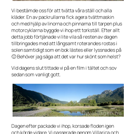
Vi bestämde oss för att tvätta våra ställ och alla
kläder. En av packrullarna fick agera tvättmaskin
och med hjälp av linorna och pinnarna till tarpen plus
motorcyklarna byggde vi ihop ett torkställ. Efter allt
detta jobb förtjänade vi lite vila så resten av dagen
tillbringades med att långsamt roterandes rostas i
solen samtidigt som en bok lästes eller lyssnades på
🙂 Behöver jag säga att det var hur skönt som helst?
Vid dagens slut tittade vi på en film i tältet och sov
sedan som vanligt gott.
Dagen efter packade vi ihop, korsade floden igen
och körde vidare. Vi passerade genom Villarica och