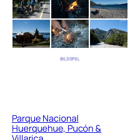
BILDSPEL
Parque Nacional
Huerquehue, Pucón &
Villarica