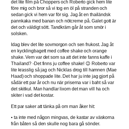
det lite film på Choppers och Roberto gick hem lite
före mig och bror så vi tog en öl på stranden och
sedan gick vi hem var för sig. Jag åt en thailändsk
pannkaka med banan och nötcreme på. Galet gott är
det och väldigt sött. Tandkräm går åt som smör i
solsken.
Idag blev det lite sovmorgon och sen frukost. Jag åt
en kycklingbagett med coffee shake och orange
shake. Vem var det som sa att det inte fanns kaffe i
Thailand? -Det finns ju coffee shake! 😉 Roberto var
lite krasslig så jag och Nicklas drog till hamnen (Mae
Haad) och shoppade lite. Det har ju inte jag gjort på
sådär ett par år och nu när priserna var i baht så var
det skitkul. Man handlar lixom det man vill ha och
skiter i vad det kostar.
Ett par saker att tänka på om man åker hit:
• ta inte med någon mingvas, de kastar av väskorna
från båten så den skulle nog bara gå sönder.