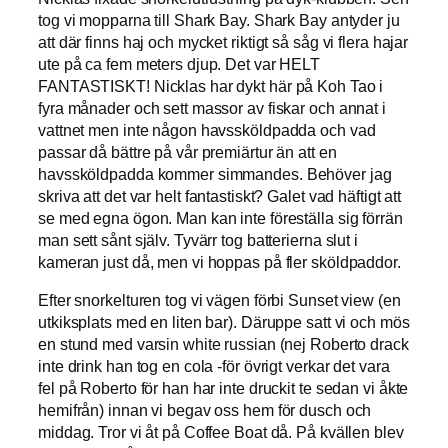
tog vi mopparna till Shark Bay. Shark Bay antyder ju
att där finns haj och mycket riktigt så såg vi flera hajar
ute på ca fem meters djup. Det var HELT
FANTASTISKT! Nicklas har dykt här på Koh Tao i
fyra månader och sett massor av fiskar och annat i
vattnet men inte någon havssköldpadda och vad
passar då bättre på vår premiärtur än att en
havssköldpadda kommer simmandes. Behöver jag
skriva att det var helt fantastiskt? Galet vad häftigt att
se med egna ögon. Man kan inte föreställa sig förrän
man sett sånt själv. Tyvärr tog batterierna slut i
kameran just då, men vi hoppas på fler sköldpaddor.
Efter snorkelturen tog vi vägen förbi Sunset view (en
utkiksplats med en liten bar). Däruppe satt vi och mös
en stund med varsin white russian (nej Roberto drack
inte drink han tog en cola -för övrigt verkar det vara
fel på Roberto för han har inte druckit te sedan vi åkte
hemifrån) innan vi begav oss hem för dusch och
middag. Tror vi åt på Coffee Boat då. På kvällen blev