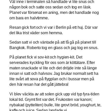
Väl inne i terminalen så handlade vi lite snus och
någon bok och satte oss sedan och tog en läsk.
Planet var försenat en aning, men det handlade nog
om bara en halvtimme.
Resan gick fort och vi var i Berlin på ett huj. Där var
det lika trist väder som hemma.
Sedan satt vi och väntade på att få gå på planet till
Bangkok. Roberto tog en glass och jag tog en snus.
På planet fick vi sov-kit och hygien-kit. Det
serverades kyckling för oss som är köttätare. Efter
maten snackade vi lite och det dröjde inte så länge
innan vi satt och halvsov. Jag brukar normalt sett ha
lite svårt att sova på flygplan och i bussar men på
den här resan har det gått jättebra!
Vi blev väckta av att solen gick upp vid typ fyra-tiden
lokal tid. Grymt fint var det. Frukosten var kanon;
nybakad (pytteliten) bulle, lite grovt bröd, youghurt, te,
kaffe och juice. Sedan landade vi.