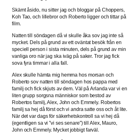
Skämt åsido, nu sitter jag och bloggar på Choppers,
Koh Tao, och lillebror och Roberto ligger och tittar på
film.
Natten till söndagen då vi skulle åka sov jag inte så
mycket. Dels på grund av ett oväntat besök från en
speciell person i sista minuten, dels på grund av min
vanliga oro när jag ska iväg på saker. Tror jag fick
sova fyra timmar i alla fall.
Alex skulle hämta mig hemma hos morsan och
Roberto sov natten till söndagen hos pappa med
familj och fick skjuts av dem. Väl på Arlanda var vi en
liten grupp sorgsna människor som bestod av
Robertos familj, Alex, John och Emmely. Robertos
familj sa hej då först och vi andra satte oss och åt lite.
När det var dags för säkerhetskontroll sa vi hej då
(egentligen sa vi ”vi ses senare”) till Alex, Mauro,
John och Emmely. Mycket jobbigt farväl.