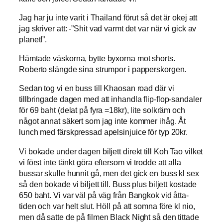
Jag har ju inte varit i Thailand förut så det är okej att
jag skriver att: -”Shit vad varmt det var när vi gick av
planet!”.
Hämtade väskorna, bytte byxorna mot shorts.
Roberto slängde sina strumpor i papperskorgen.
Sedan tog vi en buss till Khaosan road där vi
tillbringade dagen med att inhandla flip-flop-sandaler
för 69 baht (delat på fyra =18kr), lite solkräm och
något annat säkert som jag inte kommer ihåg. Åt
lunch med färskpressad apelsinjuice för typ 20kr.
Vi bokade under dagen biljett direkt till Koh Tao vilket
vi först inte tänkt göra eftersom vi trodde att alla
bussar skulle hunnit gå, men det gick en buss kl sex
så den bokade vi biljett till. Buss plus biljett kostade
650 baht. Vi var väl på väg från Bangkok vid åtta-
tiden och var helt slut. Höll på att somna före kl nio,
men då satte de på filmen Black Night så den tittade