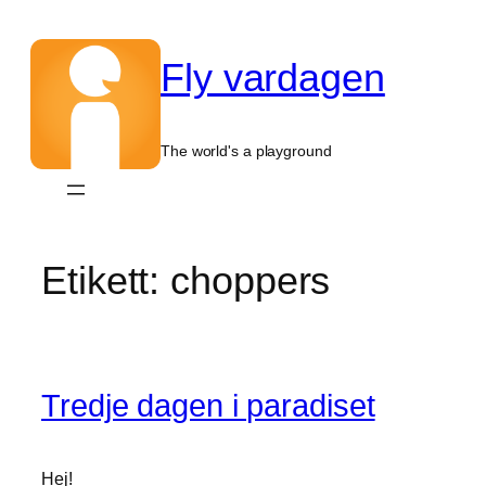
Hoppa
till
Fly vardagen
innehåll
The world's a playground
Etikett:
choppers
Tredje dagen i paradiset
Hej!