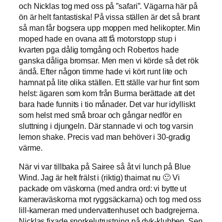
och Nicklas tog med oss på ”safari”. Vägarna här på
ön är helt fantastiska! På vissa ställen är det så brant
så man får bogsera upp moppen med helikopter. Min
moped hade en ovana att få motorstopp stup i
kvarten pga dålig tomgång och Robertos hade
ganska dåliga bromsar. Men men vi körde så det rök
ändå. Efter någon timme hade vi kört runt lite och
hamnat på lite olika ställen. Ett ställe var hur fint som
helst: ägaren som kom från Burma berättade att det
bara hade funnits i tio månader. Det var hur idylliskt
som helst med små broar och gångar nedför en
sluttning i djungeln. Där stannade vi och tog varsin
lemon shake. Precis vad man behöver i 30-gradig
värme.
När vi var tillbaka på Sairee så åt vi lunch på Blue
Wind. Jag är helt frälst i (riktig) thaimat nu 🙂 Vi
packade om väskorna (med andra ord: vi bytte ut
kameraväskorna mot ryggsäckarna) och tog med oss
lill-kameran med undervattenhuset och badgrejerna.
Nicklas fixade snorkelutrustning på dyk-klubben. Sen