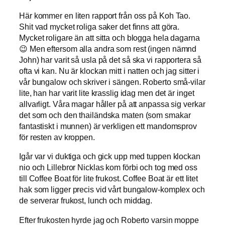
Här kommer en liten rapport från oss på Koh Tao.
Shit vad mycket roliga saker det finns att göra.
Mycket roligare än att sitta och blogga hela dagarna
😉 Men eftersom alla andra som rest (ingen nämnd
John) har varit så usla på det så ska vi rapportera så
ofta vi kan. Nu är klockan mitt i natten och jag sitter i
vår bungalow och skriver i sängen. Roberto små-vilar
lite, han har varit lite krasslig idag men det är inget
allvarligt. Våra magar håller på att anpassa sig verkar
det som och den thailändska maten (som smakar
fantastiskt i munnen) är verkligen ett mandomsprov
för resten av kroppen.
Igår var vi duktiga och gick upp med tuppen klockan
nio och Lillebror Nicklas kom förbi och tog med oss
till Coffee Boat för lite frukost. Coffee Boat är ett litet
hak som ligger precis vid vårt bungalow-komplex och
de serverar frukost, lunch och middag.
Efter frukosten hyrde jag och Roberto varsin moppe