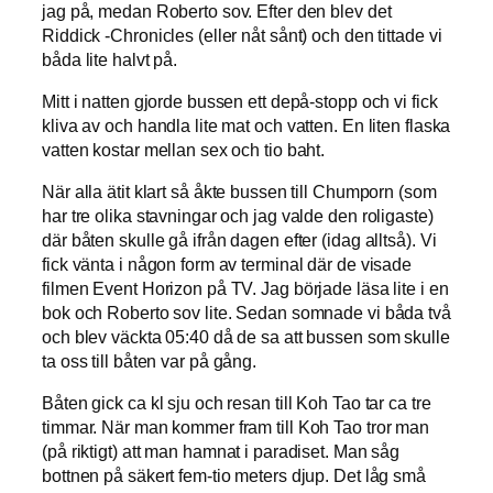
jag på, medan Roberto sov. Efter den blev det
Riddick -Chronicles (eller nåt sånt) och den tittade vi
båda lite halvt på.
Mitt i natten gjorde bussen ett depå-stopp och vi fick
kliva av och handla lite mat och vatten. En liten flaska
vatten kostar mellan sex och tio baht.
När alla ätit klart så åkte bussen till Chumporn (som
har tre olika stavningar och jag valde den roligaste)
där båten skulle gå ifrån dagen efter (idag alltså). Vi
fick vänta i någon form av terminal där de visade
filmen Event Horizon på TV. Jag började läsa lite i en
bok och Roberto sov lite. Sedan somnade vi båda två
och blev väckta 05:40 då de sa att bussen som skulle
ta oss till båten var på gång.
Båten gick ca kl sju och resan till Koh Tao tar ca tre
timmar. När man kommer fram till Koh Tao tror man
(på riktigt) att man hamnat i paradiset. Man såg
bottnen på säkert fem-tio meters djup. Det låg små