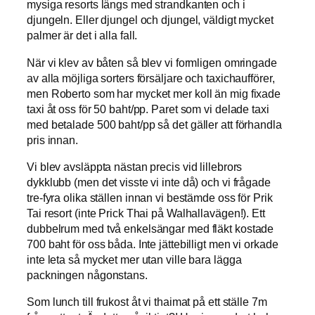
mysiga resorts längs med strandkanten och i
djungeln. Eller djungel och djungel, väldigt mycket
palmer är det i alla fall.
När vi klev av båten så blev vi formligen omringade
av alla möjliga sorters försäljare och taxichaufförer,
men Roberto som har mycket mer koll än mig fixade
taxi åt oss för 50 baht/pp. Paret som vi delade taxi
med betalade 500 baht/pp så det gäller att förhandla
pris innan.
Vi blev avsläppta nästan precis vid lillebrors
dykklubb (men det visste vi inte då) och vi frågade
tre-fyra olika ställen innan vi bestämde oss för Prik
Tai resort (inte Prick Thai på Walhallavägen!). Ett
dubbelrum med två enkelsängar med fläkt kostade
700 baht för oss båda. Inte jättebilligt men vi orkade
inte leta så mycket mer utan ville bara lägga
packningen någonstans.
Som lunch till frukost åt vi thaimat på ett ställe 7m