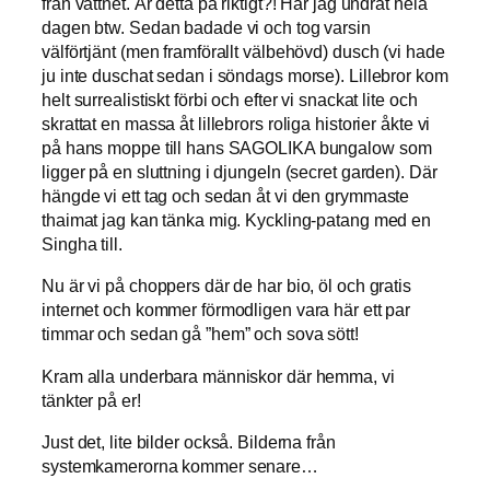
från vattnet. Är detta på riktigt?! Har jag undrat hela
dagen btw. Sedan badade vi och tog varsin
välförtjänt (men framförallt välbehövd) dusch (vi hade
ju inte duschat sedan i söndags morse). Lillebror kom
helt surrealistiskt förbi och efter vi snackat lite och
skrattat en massa åt lillebrors roliga historier åkte vi
på hans moppe till hans SAGOLIKA bungalow som
ligger på en sluttning i djungeln (secret garden). Där
hängde vi ett tag och sedan åt vi den grymmaste
thaimat jag kan tänka mig. Kyckling-patang med en
Singha till.
Nu är vi på choppers där de har bio, öl och gratis
internet och kommer förmodligen vara här ett par
timmar och sedan gå ”hem” och sova sött!
Kram alla underbara människor där hemma, vi
tänkter på er!
Just det, lite bilder också. Bilderna från
systemkamerorna kommer senare…