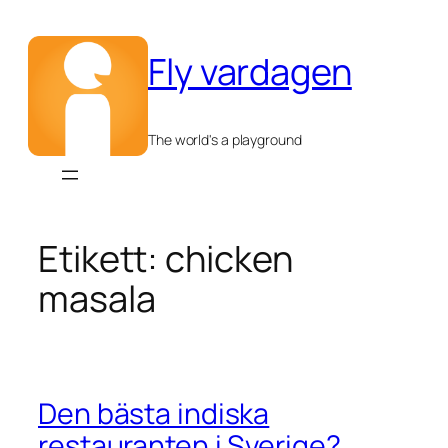
Hoppa
till
Fly vardagen
innehåll
The world's a playground
Etikett:
chicken
masala
Den bästa indiska
restauranten i Sverige?