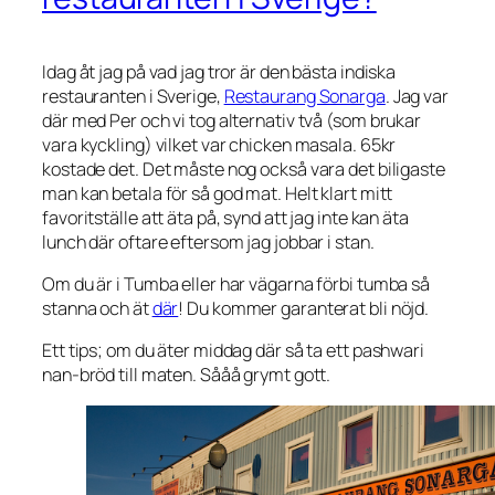
Idag åt jag på vad jag tror är den bästa indiska
restauranten i Sverige,
Restaurang Sonarga
. Jag var
där med Per och vi tog alternativ två (som brukar
vara kyckling) vilket var chicken masala. 65kr
kostade det. Det måste nog också vara det biligaste
man kan betala för så god mat. Helt klart mitt
favoritställe att äta på, synd att jag inte kan äta
lunch där oftare eftersom jag jobbar i stan.
Om du är i Tumba eller har vägarna förbi tumba så
stanna och ät
där
! Du kommer garanterat bli nöjd.
Ett tips; om du äter middag där så ta ett pashwari
nan-bröd till maten. Sååå grymt gott.