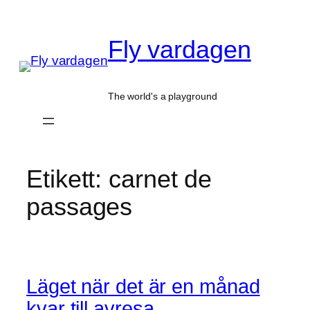
Hoppa
till
Fly vardagen
innehåll
The world's a playground
Etikett:
carnet de
passages
Läget när det är en månad
kvar till avresa