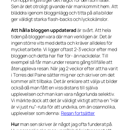
Sen är det otroligt givande när man kommit hem. Att
bläddra igenom blogginlägg och titta på alla bilder
ger väldigt starka flash-backs och lyckokänslor.
Att hålla bloggen uppdaterad
är svårt. Att hela
tiden på bloggen vara där man verkligen är. Det är
ingen större vits med detta och kräver alldeles för
mycket arbete. Vi ligger oftast 2-3 veckor efter med
bloggen och detta har fler för- än nackdelar. Till
exempel så får man under resans gång tillfälle att
återuppleva resan. När jag 2 veckor efter att ha varit
i Torres del Paine sätter mig ner och skriver om det
kommer allt tillbaka. Det är enklare att välja ut bilder
också då man fått en viss distans till själva
upplevelsen och man kan vara någorlunda selektiv.
Vi märkte dock att det är väldigt viktigt att ha en ”Här
är vi just nu”-ruta för att undvika, om än osannolika,
upplevelser som denna:
Resan fortsätter
Hur
man sen skriver är något jag ofta funderat på.