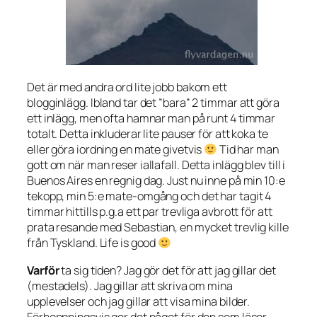
Det är med andra ord lite jobb bakom ett
blogginlägg. Ibland tar det ”bara” 2 timmar att göra
ett inlägg, men ofta hamnar man på runt 4 timmar
totalt. Detta inkluderar lite pauser för att koka te
eller göra iordning en mate givetvis
Tid har man
gott om när man reser iallafall. Detta inlägg blev till i
Buenos Aires en regnig dag. Just nu inne på min 10:e
tekopp, min 5:e mate-omgång och det har tagit 4
timmar hittills p.g.a ett par trevliga avbrott för att
prata resande med Sebastian, en mycket trevlig kille
från Tyskland. Life is good
Varför
ta sig tiden? Jag gör det för att jag gillar det
(mestadels). Jag gillar att skriva om mina
upplevelser och jag gillar att visa mina bilder.
Förhoppningsvis ger det något för den som läser.