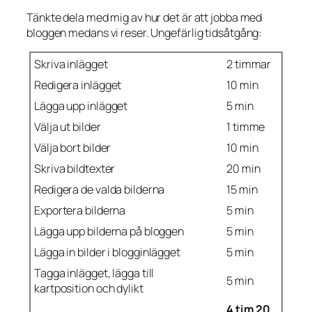
Tänkte dela med mig av hur det är att jobba med
bloggen medans vi reser. Ungefärlig tidsåtgång:
Skriva inlägget
2 timmar
Redigera inlägget
10 min
Lägga upp inlägget
5 min
Välja ut bilder
1 timme
Välja bort bilder
10 min
Skriva bildtexter
20 min
Redigera de valda bilderna
15 min
Exportera bilderna
5 min
Lägga upp bilderna på bloggen
5 min
Lägga in bilder i blogginlägget
5 min
Tagga inlägget, lägga till
5 min
kartposition och dylikt
4 tim 20