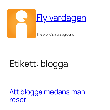
Hoppa
till
Fly vardagen
innehåll
The world's a playground
Etikett:
blogga
Att blogga medans man
reser