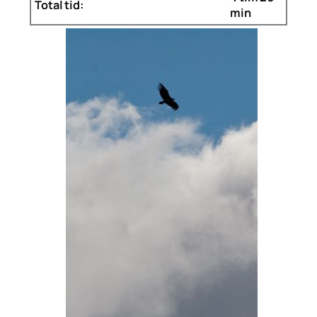
Total tid:
min