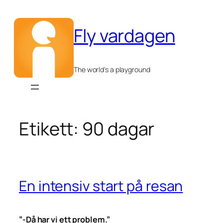
Hoppa
till
Fly vardagen
innehåll
The world's a playground
Etikett:
90 dagar
En intensiv start på resan
”-Då har vi ett problem.”