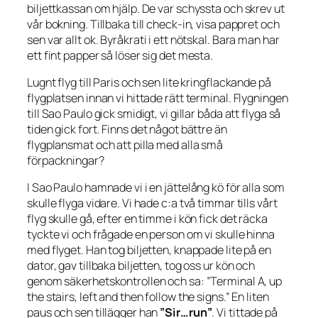
biljettkassan om hjälp. De var schyssta och skrev ut
vår bokning. Tillbaka till check-in, visa pappret och
sen var allt ok. Byråkrati i ett nötskal. Bara man har
ett fint papper så löser sig det mesta.
Lugnt flyg till Paris och sen lite kringflackande på
flygplatsen innan vi hittade rätt terminal. Flygningen
till Sao Paulo gick smidigt, vi gillar båda att flyga så
tiden gick fort. Finns det något bättre än
flygplansmat och att pilla med alla små
förpackningar?
I Sao Paulo hamnade vi i en jättelång kö för alla som
skulle flyga vidare. Vi hade c:a två timmar tills vårt
flyg skulle gå, efter en timme i kön fick det räcka
tyckte vi och frågade en person om vi skulle hinna
med flyget. Han tog biljetten, knappade lite på en
dator, gav tillbaka biljetten, tog oss ur kön och
genom säkerhetskontrollen och sa: ”Terminal A, up
the stairs, left and then follow the signs.” En liten
paus och sen tillägger han
”Sir…run”
. Vi tittade på