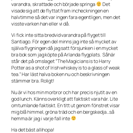
varandra, skrattade och började springa
Det
visade sig att de flyttat fram incheckningen en
halvtimme så det var ingen fara egentligen, men det
visste varken han eller vi då.
Vi fick inte sitta bredvid varandra på flyget till
Santiago. För egen del minns jag inte så mycket av
själva flygningen då jag satt försjunken i en mycket
bra bok som jag köpte på Arlanda flygplats. Såhär
står det på omslaget
”The Magicians
is to Harry
Potter as a shot of Irish whiskey is to a glass of weak
tea
.”
Har läst halva boken nu och beskrivningen
stämmer bra. Roligt!
Nu är vi hos min morbror och har precis njutit av en
god lunch. Känns overkligt att faktiskt vara här. Lite
omtumlande faktiskt. En titt ut genom fönstret visar
mig blå himmel, gröna träd och en bergskedja…så
hemma är jag i varje fall inte
Ha det bäst allihopa!