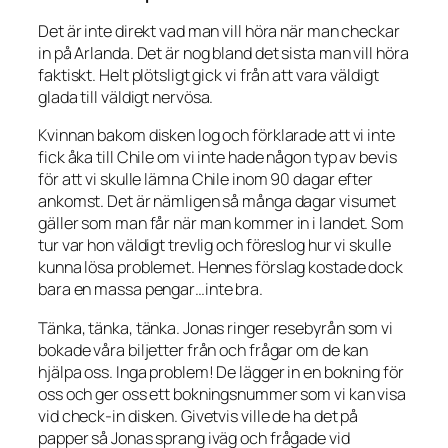
Det är inte direkt vad man vill höra när man checkar
in på Arlanda. Det är nog bland det sista man vill höra
faktiskt. Helt plötsligt gick vi från att vara väldigt
glada till väldigt nervösa.
Kvinnan bakom disken log och förklarade att vi inte
fick åka till Chile om vi inte hade någon typ av bevis
för att vi skulle lämna Chile inom 90 dagar efter
ankomst. Det är nämligen så många dagar visumet
gäller som man får när man kommer in i landet. Som
tur var hon väldigt trevlig och föreslog hur vi skulle
kunna lösa problemet. Hennes förslag kostade dock
bara en massa pengar…inte bra.
Tänka, tänka, tänka. Jonas ringer resebyrån som vi
bokade våra biljetter från och frågar om de kan
hjälpa oss. Inga problem! De lägger in en bokning för
oss och ger oss ett bokningsnummer som vi kan visa
vid check-in disken. Givetvis ville de ha det på
papper så Jonas sprang iväg och frågade vid