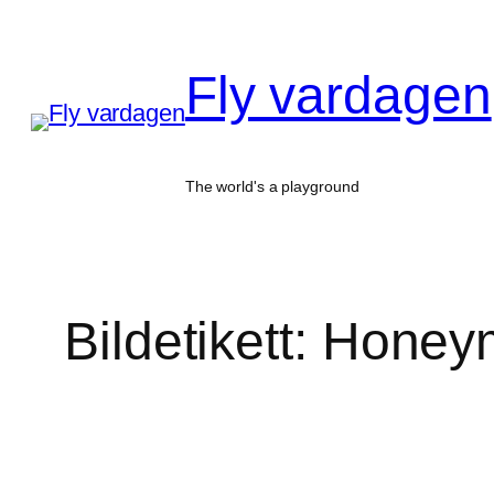
Hoppa
till
Fly vardagen
innehåll
The world's a playground
Bildetikett:
Honey