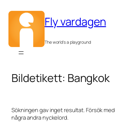
Hoppa
till
Fly vardagen
innehåll
The world's a playground
Bildetikett:
Bangkok
Sökningen gav inget resultat. Försök med
några andra nyckelord.