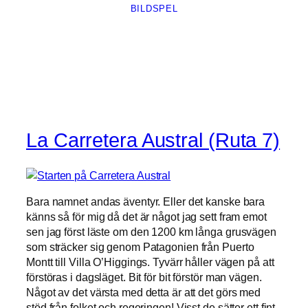
BILDSPEL
La Carretera Austral (Ruta 7)
Bara namnet andas äventyr. Eller det kanske bara
känns så för mig då det är något jag sett fram emot
sen jag först läste om den 1200 km långa grusvägen
som sträcker sig genom Patagonien från Puerto
Montt till Villa O’Higgings. Tyvärr håller vägen på att
förstöras i dagsläget. Bit för bit förstör man vägen.
Något av det värsta med detta är att det görs med
stöd från folket och regeringen! Visst de sätter ett fint