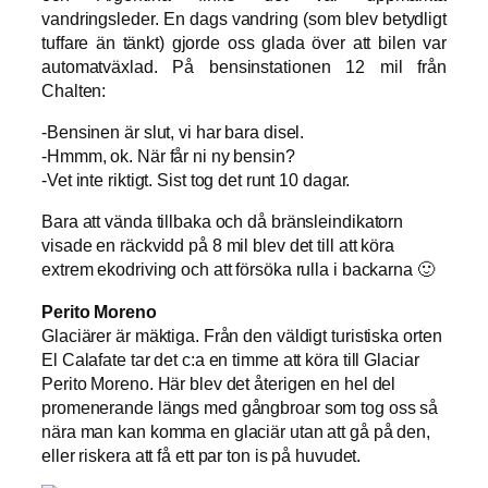
vandringsleder. En dags vandring (som blev betydligt
tuffare än tänkt) gjorde oss glada över att bilen var
automatväxlad. På bensinstationen 12 mil från
Chalten:
-Bensinen är slut, vi har bara disel.
-Hmmm, ok. När får ni ny bensin?
-Vet inte riktigt. Sist tog det runt 10 dagar.
Bara att vända tillbaka och då bränsleindikatorn
visade en räckvidd på 8 mil blev det till att köra
extrem ekodriving och att försöka rulla i backarna 🙂
Perito Moreno
Glaciärer är mäktiga. Från den väldigt turistiska orten
El Calafate tar det c:a en timme att köra till Glaciar
Perito Moreno. Här blev det återigen en hel del
promenerande längs med gångbroar som tog oss så
nära man kan komma en glaciär utan att gå på den,
eller riskera att få ett par ton is på huvudet.