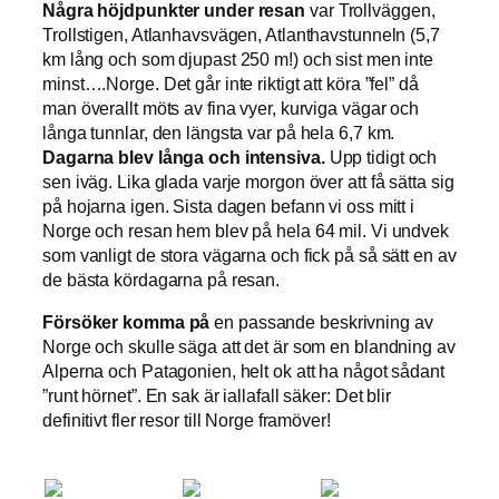
Några höjdpunkter under resan
var Trollväggen,
Trollstigen, Atlanhavsvägen, Atlanthavstunneln (5,7
km lång och som djupast 250 m!) och sist men inte
minst….Norge. Det går inte riktigt att köra ”fel” då
man överallt möts av fina vyer, kurviga vägar och
långa tunnlar, den längsta var på hela 6,7 km.
Dagarna blev långa och intensiva.
Upp tidigt och
sen iväg. Lika glada varje morgon över att få sätta sig
på hojarna igen. Sista dagen befann vi oss mitt i
Norge och resan hem blev på hela 64 mil. Vi undvek
som vanligt de stora vägarna och fick på så sätt en av
de bästa kördagarna på resan.
Försöker komma på
en passande beskrivning av
Norge och skulle säga att det är som en blandning av
Alperna och Patagonien, helt ok att ha något sådant
”runt hörnet”. En sak är iallafall säker: Det blir
definitivt fler resor till Norge framöver!