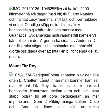
Efter att ha kört 2200
kilometer på två dagar (med bil) till Puerto Natales
och hämtat Lucy (mamma i mitt fall) och Kent siktade
vi norrut. Oändliga stäpper, träd som växer
horisontellt p.g.a hård vind och massor med
Guanacos (Sydamerikas motsvarighet till kameler?)
kännetecknar den Argentinska sidan av Anderna. De
oändligt raka vägarna i kombination med hård vid
gjorde oss glada över att sitta i en bil för denna del av
resan.
Mount Fitz Roy
Första anhalten blev den lilla
orten El Chalten. Långt innan man kommer fram ser
man Mount Fitz Roys karakteristiska toppar vid
horisonten. Kontrasten mellan dem och tom, platt
stäpp bidrar till att göra bergskedjan än mer
imponerande. Som på väldigt många ställen i Chile
och Argentina finns det väl uppmärkta