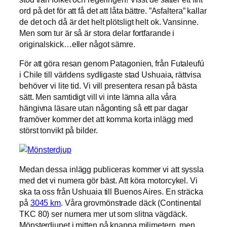
ord på det för att få det att låta bättre. ”Asfaltera” kallar
de det och då är det helt plötsligt helt ok. Vansinne.
Men som tur är så är stora delar fortfarande i
originalskick…eller något sämre.
För att göra resan genom Patagonien, från Futaleufú
i Chile till världens sydligaste stad Ushuaia, rättvisa
behöver vi lite tid. Vi vill presentera resan på bästa
sätt. Men samtidigt vill vi inte lämna alla våra
hängivna läsare utan någonting så ett par dagar
framöver kommer det att komma korta inlägg med
störst tonvikt på bilder.
Medan dessa inlägg publiceras kommer vi att syssla
med det vi numera gör bäst. Att köra motorcykel. Vi
ska ta oss från Ushuaia till Buenos Aires. En sträcka
på
3045 km
. Våra grovmönstrade däck (Continental
TKC 80) ser numera mer ut som slitna vägdäck.
Mönsterdjupet i mitten på knappa milimetern, men