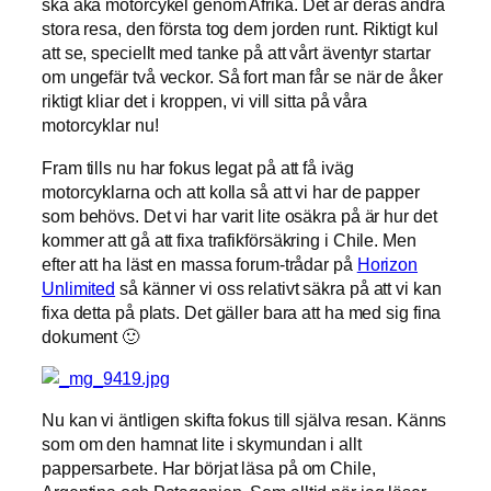
ska åka motorcykel genom Afrika. Det är deras andra
stora resa, den första tog dem jorden runt. Riktigt kul
att se, speciellt med tanke på att vårt äventyr startar
om ungefär två veckor. Så fort man får se när de åker
riktigt kliar det i kroppen, vi vill sitta på våra
motorcyklar nu!
Fram tills nu har fokus legat på att få iväg
motorcyklarna och att kolla så att vi har de papper
som behövs. Det vi har varit lite osäkra på är hur det
kommer att gå att fixa trafikförsäkring i Chile. Men
efter att ha läst en massa forum-trådar på
Horizon
Unlimited
så känner vi oss relativt säkra på att vi kan
fixa detta på plats. Det gäller bara att ha med sig fina
dokument 🙂
Nu kan vi äntligen skifta fokus till själva resan. Känns
som om den hamnat lite i skymundan i allt
pappersarbete. Har börjat läsa på om Chile,