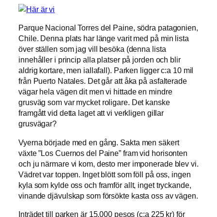
Parque Nacional Torres del Paine, södra patagonien,
Chile. Denna plats har länge varit med på min lista
över ställen som jag vill besöka (denna lista
innehåller i princip alla platser på jorden och blir
aldrig kortare, men iallafall). Parken ligger c:a 10 mil
från Puerto Natales. Det går att åka på asfalterade
vägar hela vägen dit men vi hittade en mindre
grusväg som var mycket roligare. Det kanske
framgått vid detta laget att vi verkligen gillar
grusvägar?
Vyerna började med en gång. Sakta men säkert
växte ”Los Cuernos del Paine” fram vid horisonten
och ju närmare vi kom, desto mer imponerade blev vi.
Vädret var toppen. Inget blött som föll på oss, ingen
kyla som kylde oss och framför allt, inget tryckande,
vinande djävulskap som försökte kasta oss av vägen.
Inträdet till parken är 15.000 pesos (c:a 225 kr) för