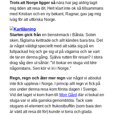
Trots att Norge ligger så
nära har jag aldrig tagit
mig tiden att resa dit. Helt klart inte ok så tillsammans
med Kristian och en ny bekant, Ragnar, gav jag mig
iväg för att utforska Norge.
Starten gick från
en bensinmack i Bålsta. Solen
sken, fåglarna kvittrade och allt kändes bara bra. Det
är något väldigt speciellt med att sätta sig på en
fullpackad hoj och ge sig ut på vägarna och se vart
de tar en denna gång. Själva rutten för resan? I stora
drag såg den ut såhär: ”Vi bokar en stuga vid Idre
någonstans. Sen kör vi in i Norge.”
Regn, regn och åter mer regn
var något vi absolut
inte fick uppleva i Norge. I princip allt regn vi fick på
oss under denna resa kom första dagen i Sverige.
Vid det laget vi kom fram till
Mon Gård
där vi bokat en
stuga var vi alla ganska genomblöta. Tack vare
stugans el-element och frukostbuffén (som bara den
är värd att resa dit för) kunde vi torra och glada