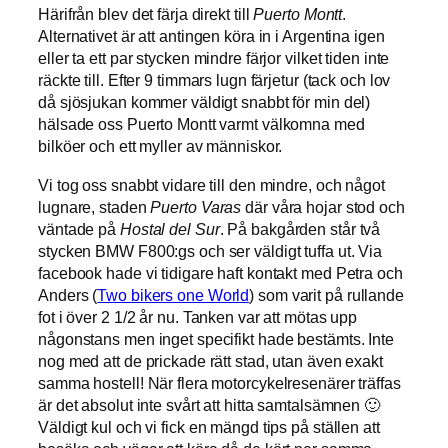
Härifrån blev det färja direkt till
Puerto Montt
.
Alternativet är att antingen köra in i Argentina igen
eller ta ett par stycken mindre färjor vilket tiden inte
räckte till. Efter 9 timmars lugn färjetur (tack och lov
då sjösjukan kommer väldigt snabbt för min del)
hälsade oss Puerto Montt varmt välkomna med
bilköer och ett myller av människor.
Vi tog oss snabbt vidare till den mindre, och något
lugnare, staden
Puerto Varas
där våra hojar stod och
väntade på
Hostal del Sur
. På bakgården står två
stycken BMW F800:gs och ser väldigt tuffa ut. Via
facebook hade vi tidigare haft kontakt med Petra och
Anders (
Two bikers one World
) som varit på rullande
fot i över 2 1/2 år nu. Tanken var att mötas upp
någonstans men inget specifikt hade bestämts. Inte
nog med att de prickade rätt stad, utan även exakt
samma hostell! När flera motorcykelresenärer träffas
är det absolut inte svårt att hitta samtalsämnen 🙂
Väldigt kul och vi fick en mängd tips på ställen att