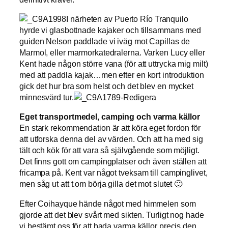
I närheten av Puerto Río Tranquilo
hyrde vi glasbottnade kajaker och tillsammans med
guiden Nelson paddlade vi iväg mot Capillas de
Marmol, eller marmorkatedralerna. Varken Lucy eller
Kent hade någon större vana (för att uttrycka mig milt)
med att paddla kajak…men efter en kort introduktion
gick det hur bra som helst och det blev en mycket
minnesvärd tur.
Eget transportmedel, camping och varma källor
En stark rekommendation är att köra eget fordon för
att utforska denna del av värden. Och att ha med sig
tält och kök för att vara så självgående som möjligt.
Det finns gott om campingplatser och även ställen att
fricampa på. Kent var något tveksam till campinglivet,
men såg ut att t.om börja gilla det mot slutet 🙂
Efter Coihayque hände något med himmelen som
gjorde att det blev svårt med sikten. Turligt nog hade
vi bestämt oss för att bada varma källor precis den