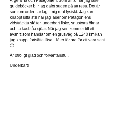
Argentina och Patagonien. Som alltid när jag läser
guideböcker blir jag galet sugen på att resa. Det är
som om orden tar tag i mig rent fysiskt. Jag kan
knappt sitta still när jag läser om Patagoniens
vidsträckta slätter, underbart fiske, snustorra öknar
och turkosblåa sjöar. När jag sen kommer till ett
avsnitt som handlar om en grusväg på 1240 km kan
jag knappt fortsätta läsa…låter för bra för att vara sant
🙂
Är otroligt glad och förväntansfull.
Underbart!