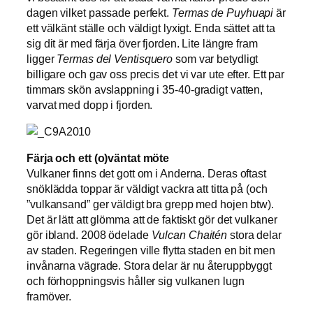
dagen vilket passade perfekt.
Termas de Puyhuapi
är
ett välkänt ställe och väldigt lyxigt. Enda sättet att ta
sig dit är med färja över fjorden. Lite längre fram
ligger
Termas del Ventisquero
som var betydligt
billigare och gav oss precis det vi var ute efter. Ett par
timmars skön avslappning i 35-40-gradigt vatten,
varvat med dopp i fjorden.
Färja och ett (o)väntat möte
Vulkaner finns det gott om i Anderna. Deras oftast
snöklädda toppar är väldigt vackra att titta på (och
”vulkansand” ger väldigt bra grepp med hojen btw).
Det är lätt att glömma att de faktiskt gör det vulkaner
gör ibland. 2008 ödelade
Vulcan Chaitén
stora delar
av staden. Regeringen ville flytta staden en bit men
invånarna vägrade. Stora delar är nu återuppbyggt
och förhoppningsvis håller sig vulkanen lugn
framöver.