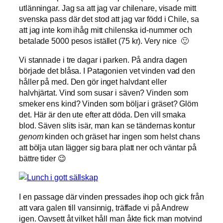
utlänningar. Jag sa att jag var chilenare, visade mitt
svenska pass där det stod att jag var född i Chile, sa
att jag inte kom ihåg mitt chilenska id-nummer och
betalade 5000 pesos istället (75 kr). Very nice 🙂
Vi stannade i tre dagar i parken. På andra dagen
började det blåsa. I Patagonien vet vinden vad den
håller på med. Den gör inget halvdant eller
halvhjärtat. Vind som susar i säven? Vinden som
smeker ens kind? Vinden som böljar i gräset? Glöm
det. Här är den ute efter att döda. Den vill smaka
blod. Säven slits isär, man kan se tändernas kontur
genom
kinden och gräset har ingen som helst chans
att bölja utan lägger sig bara platt ner och väntar på
bättre tider 😉
I en passage där vinden pressades ihop och gick från
att vara galen till vansinnig, träffade vi på Andrew
igen. Oavsett åt vilket håll man åkte fick man motvind