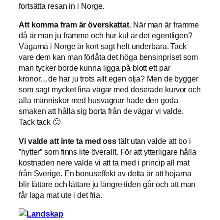
fortsätta resan in i Norge.
Att komma fram är överskattat
. När man är framme
då är man ju framme och hur kul är det egentligen?
Vägarna i Norge är kort sagt helt underbara. Tack
vare dem kan man förlåta det höga bensinpriset som
man tycker borde kunna ligga på blott ett par
kronor…de har ju trots allt egen olja? Men de bygger
som sagt mycket fina vägar med doserade kurvor och
alla människor med husvagnar hade den goda
smaken att hålla sig borta från de vägar vi valde.
Tack tack 🙂
Vi valde att inte ta med oss
tält utan valde att bo i
”hytter” som finns lite överallt. För att ytterligare hålla
kostnaden nere valde vi att ta med i princip all mat
från Sverige. En bonuseffekt av detta är att hojarna
blir lättare och lättare ju längre tiden går och att man
får laga mat ute i det fria.