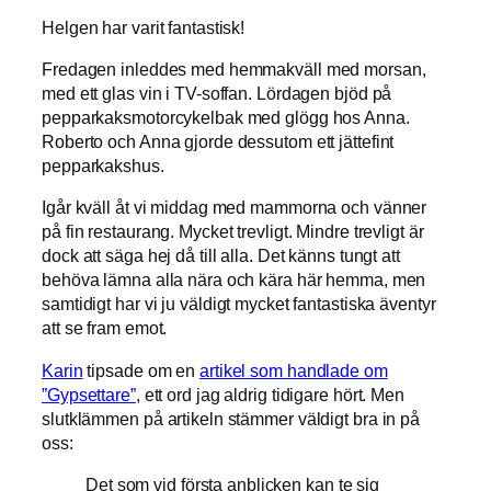
Helgen har varit fantastisk!
Fredagen inleddes med hemmakväll med morsan,
med ett glas vin i TV-soffan. Lördagen bjöd på
pepparkaksmotorcykelbak med glögg hos Anna.
Roberto och Anna gjorde dessutom ett jättefint
pepparkakshus.
Igår kväll åt vi middag med mammorna och vänner
på fin restaurang. Mycket trevligt. Mindre trevligt är
dock att säga hej då till alla. Det känns tungt att
behöva lämna alla nära och kära här hemma, men
samtidigt har vi ju väldigt mycket fantastiska äventyr
att se fram emot.
Karin
tipsade om en
artikel som handlade om
”Gypsettare”
, ett ord jag aldrig tidigare hört. Men
slutklämmen på artikeln stämmer väldigt bra in på
oss:
Det som vid första anblicken kan te sig