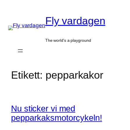
Hoppa
till
Fly vardagen
innehåll
The world's a playground
Etikett:
pepparkakor
Nu sticker vi med
pepparkaksmotorcykeln!