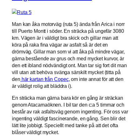
Man kan åka motorväg (ruta 5) ända från Arica i norr
till Puerto Montt i söder. En sträcka på ungefär 3080
km. Vägen är i väldigt bra skick och gillar man att
köra på raka fina vägar av asfalt så är det en
drömväg. Gillar man som vi att åka på mindre vägar,
gärna bestående av grus och med mycket kurvor, är
den ett ibland nödvändigt ont. Man tar sig fort dit man
vill utan att behöva svänga särskilt mycket (titta på
den
här kartan från Copec
, om inte annat för att den
är väldigt rolig att bläddra i).
En sträcka man gärna bara kör en gång är sträckan
genom Atacamaöknen. I bil tar den c:a 5 timmar och
består av rak asfaltsväg genom ingenting. För oss var
ingenting väldigt fascinerande, en gång. Sen blir det
lätt lite jobbigt. Speciellt med tanke på att det ofta
blåser väldigt mycket.