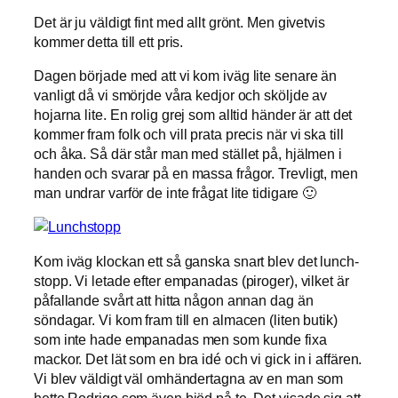
Det är ju väldigt fint med allt grönt. Men givetvis
kommer detta till ett pris.
Dagen började med att vi kom iväg lite senare än
vanligt då vi smörjde våra kedjor och sköljde av
hojarna lite. En rolig grej som alltid händer är att det
kommer fram folk och vill prata precis när vi ska till
och åka. Så där står man med stället på, hjälmen i
handen och svarar på en massa frågor. Trevligt, men
man undrar varför de inte frågat lite tidigare 🙂
Kom iväg klockan ett så ganska snart blev det lunch-
stopp. Vi letade efter empanadas (piroger), vilket är
påfallande svårt att hitta någon annan dag än
söndagar. Vi kom fram till en almacen (liten butik)
som inte hade empanadas men som kunde fixa
mackor. Det lät som en bra idé och vi gick in i affären.
Vi blev väldigt väl omhändertagna av en man som
hette Rodrigo som även bjöd på te. Det visade sig att