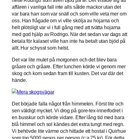
affären i vanliga fall inte alls sålde mackor utan det
var bara han som var snäll och som ville veta mer om
oss. Han frågade om vi ville skölja av hojarna och
helt plötsligt var vi i full gång med att tvätta hojarna
med god hjälp av Rodrigo. När det sedan var dags att
betala för kalaset ville han inte ha betalt utan bjöd på
allt. Hur schysst som helst.
Det var lite mulet på morgonen och det blev bara
gråare och gråare. Efter lunchen körde vi genom mer
skog och kom sedan fram till kusten. Det var där det
hände.
Det började falla något från himmelen. Först lite och
sen väldigt mycket. Vi drog på gore-tex-innerfodret i
en busskur och körde vidare. Efter lång tid med bara
blå himmel och sol kändes det extra tungt med regn.
Vi behövde lite värme och hittade ett hostal i Quirhue
som tog 5000 pesos per person (c:a 75 kr). För detta