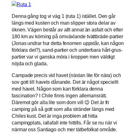
Denna gång tog vi väg 1 (ruta 1) istället. Den går
längs med kusten och man slipper stora delar av
öknen. Vägen består av allt annat än asfalt och efter
180 km av körning på omväxlande tvättbräde-partier
(Jonas undrar hur detta fenomen uppstår, kan någon
förklara det?), sand-partier och underbara hårt-grus-
partier var vi ganska möra i kroppen men väldigt
nöjda och glada.
Campade precis vid havet (nästan lite för nära) och
sov gott till havets dånande. Det är något speciellt
med havet. Någon som kan förklara denna
fascination? I Chile finns ingen allemansrätt.
Däremot gör alla lite som dom vill 😉 Det är fri
camping på så gott som alla stränder längs med
Chiles kust. Det är inga problem att hitta
campingplats, iallafall inte hittills. Får se nu när vi
närmar oss Santiago och mer tätbefolkat område.