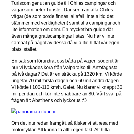
Turiscom ger ut en guide till Chiles campingar och
vägar som heter Turistel. Där ser man alla Chiles
vägar (de som borde finnas iallafall, inte alltid det
stämmer med verkligheten) samt alla campingar och
lite information om dem. En mycket bra guide där
även många gratiscampingar listas. Nu har vi inte
campat på något av dessa då vi alltid hittat vår egen
plats istället.
En sak som förundrat oss båda på vägen söderut är
hur vi lyckades köra från Valparaiso till Antofagasta
på två dagar? Det är en sträcka på 1320 km. Vi körde
ungefär 70 mil första dagen och 60 mil andra dagen.
Vi körde i 100-110 km/h. Galet. Nu klarar vi knappt 30
mil per dag och kör inte snabbare än 80. Vårt svar på
frågan är: Abstinens och lyckorus 🙂
Om det inte redan framgått så älskar vi att resa med
motorcyklar. Att kunna ta allt i egen takt. Att hitta