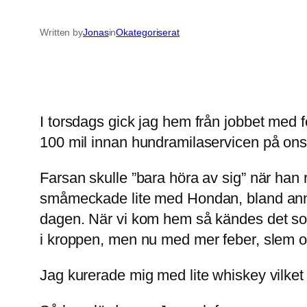
Written by
Jonas
in
Okategoriserat
I torsdags gick jag hem från jobbet med f
100 mil innan hundramilaservicen på onsd
Farsan skulle ”bara höra av sig” när ha
småmeckade lite med Hondan, bland annat s
dagen. När vi kom hem så kändes det som 
i kroppen, men nu med mer feber, slem o
Jag kurerade mig med lite whiskey vilket ä