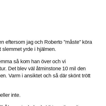
 Men eftersom jag och Roberto ”måste” köra
t slemmet yrde i hjälmen.
 hemma så kom han över och vi
tur. Det blev väl åtminstone 10 mil den
. Varm i ansiktet och så där skönt trött
ller inte.