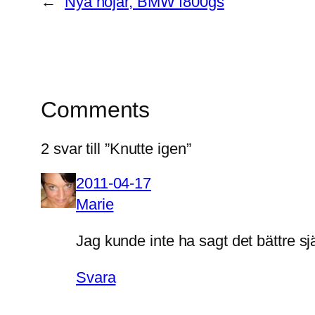
←
Nya hojar, BMW f800gs
Comments
2 svar till ”Knutte igen”
2011-04-17
Marie
Jag kunde inte ha sagt det bättre sj
Svara