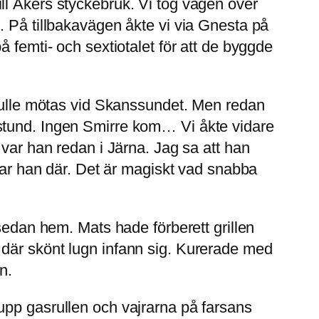
ll Åkers styckebruk. Vi tog vägen över
. På tillbakavägen åkte vi via Gnesta på
 femti- och sextiotalet för att de byggde
skulle mötas vid Skanssundet. Men redan
 stund. Ingen Smirre kom… Vi åkte vidare
 var han redan i Järna. Jag sa att han
 var han där. Det är magiskt vad snabba
sedan hem. Mats hade förberett grillen
 där skönt lugn infann sig. Kurerade med
n.
upp gasrullen och vajrarna på farsans