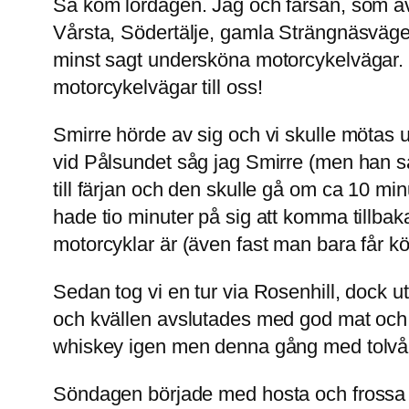
Så kom lördagen. Jag och farsan, som av 
Vårsta, Södertälje, gamla Strängnäsvägen
minst sagt undersköna motorcykelvägar. St
motorcykelvägar till oss!
Smirre hörde av sig och vi skulle mötas 
vid Pålsundet såg jag Smirre (men han s
till färjan och den skulle gå om ca 10 mi
hade tio minuter på sig att komma tillbak
motorcyklar är (även fast man bara får kö
Sedan tog vi en tur via Rosenhill, dock u
och kvällen avslutades med god mat och 
whiskey igen men denna gång med tolvår
Söndagen började med hosta och frossa oc