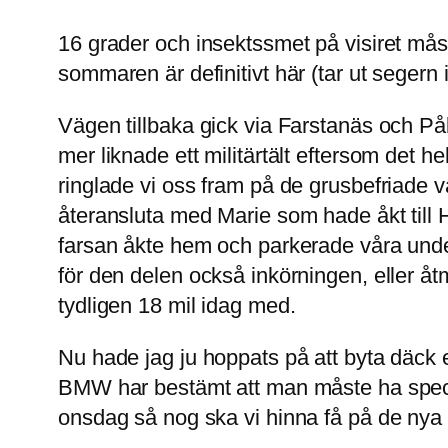
16 grader och insektssmet på visiret m
sommaren är definitivt här (tar ut segern i
Vägen tillbaka gick via Farstanäs och På
mer liknade ett militärtält eftersom det h
ringlade vi oss fram på de grusbefriade v
återansluta med Marie som hade åkt till 
farsan åkte hem och parkerade våra under
för den delen också inkörningen, eller åtm
tydligen 18 mil idag med.
Nu hade jag ju hoppats på att byta däck 
BMW har bestämt att man måste ha special
onsdag så nog ska vi hinna få på de nya d