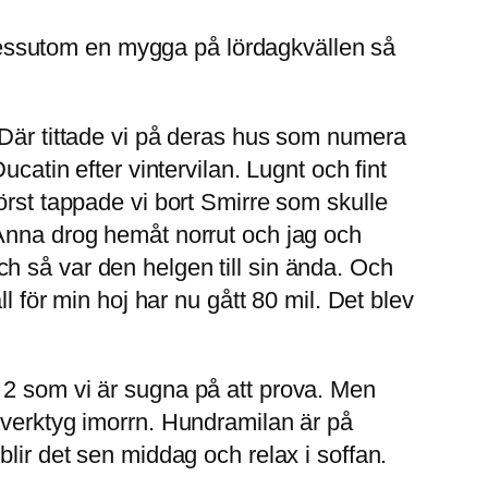
essutom en mygga på lördagkvällen så
 Där tittade vi på deras hus som numera
catin efter vintervilan. Lugnt och fint
örst tappade vi bort Smirre som skulle
 Anna drog hemåt norrut och jag och
h så var den helgen till sin ända. Och
l för min hoj har nu gått 80 mil. Det blev
 2 som vi är sugna på att prova. Men
 verktyg imorrn. Hundramilan är på
lir det sen middag och relax i soffan.