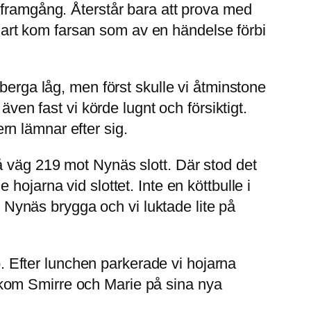
 framgång. Återstår bara att prova med
 klart kom farsan som av en händelse förbi
berga låg, men först skulle vi åtminstone
även fast vi körde lugnt och försiktigt.
ern lämnar efter sig.
å väg 219 mot Nynäs slott. Där stod det
ojarna vid slottet. Inte en köttbulle i
l Nynäs brygga och vi luktade lite på
b. Efter lunchen parkerade vi hojarna
 kom Smirre och Marie på sina nya