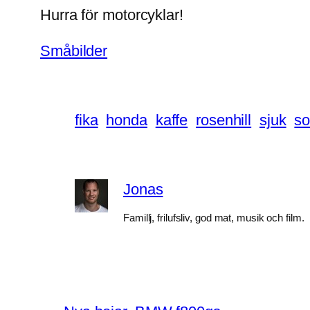
Hurra för motorcyklar!
Småbilder
fika
honda
kaffe
rosenhill
sjuk
s
Jonas
Famillj, frilufsliv, god mat, musik och film.