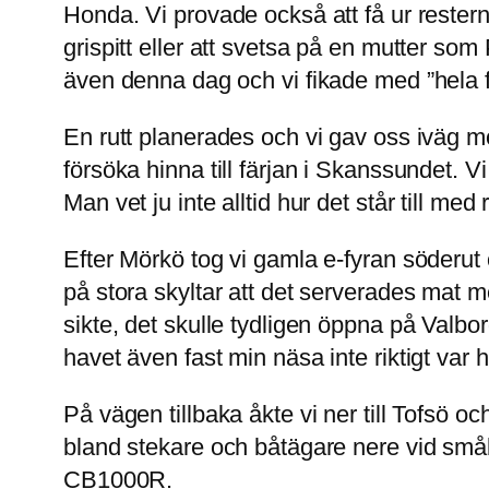
Honda. Vi provade också att få ur rester
grispitt eller att svetsa på en mutter som
även denna dag och vi fikade med ”hela fa
En rutt planerades och vi gav oss iväg mo
försöka hinna till färjan i Skanssundet. V
Man vet ju inte alltid hur det står till me
Efter Mörkö tog vi gamla e-fyran söderut
på stora skyltar att det serverades mat m
sikte, det skulle tydligen öppna på Valbor
havet även fast min näsa inte riktigt var 
På vägen tillbaka åkte vi ner till Tofsö o
bland stekare och båtägare nere vid små
CB1000R.