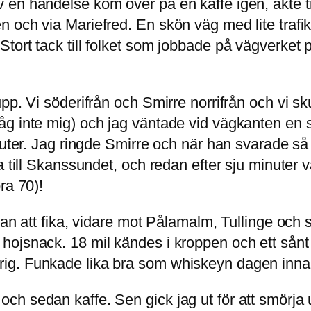
en händelse kom över på en kaffe igen, åkte ti
 och via Mariefred. En skön väg med lite trafik
ort tack till folket som jobbade på vägverket på
upp. Vi söderifrån och Smirre norrifrån och vi 
åg inte mig) och jag väntade vid vägkanten en
nuter. Jag ringde Smirre och när han svarade så
a till Skanssundet, och redan efter sju minuter
ra 70)!
tan att fika, vidare mot Pålamalm, Tullinge och 
hojsnack. 18 mil kändes i kroppen och ett sånt
ig. Funkade lika bra som whiskeyn dagen inna
h sedan kaffe. Sen gick jag ut för att smörja 