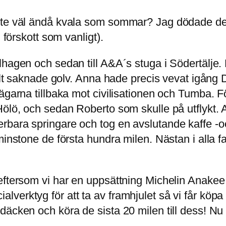
åste väl ändå kvala som sommar? Jag dödade d
 förskott som vanligt).
lhagen och sedan till A&A´s stuga i Södertälje.
elt saknade golv. Anna hade precis vevat igång Du
ägarna tillbaka mot civilisationen och Tumba. F
Hölö, och sedan Roberto som skulle på utflykt.
bara springare och tog en avslutande kaffe -oc
instone de första hundra milen. Nästan i alla fal
eftersom vi har en uppsättning Michelin Anakee
verktyg för att ta av framhjulet så vi får köpa
äcken och köra de sista 20 milen till dess! Nu b