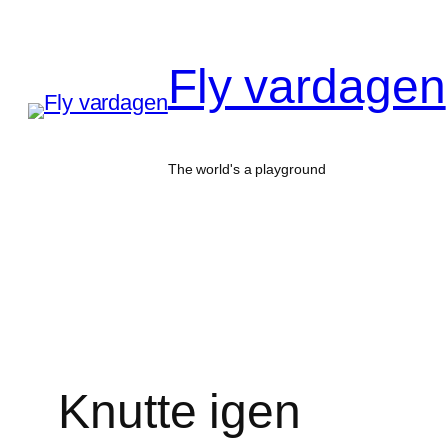
Hoppa
till
Fly vardagen
innehåll
The world's a playground
Knutte igen