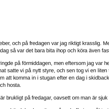
eber, och på fredagen var jag riktigt krasslig.
ag så var det bara bita ihop och köra även fas
n ringde på förmiddagen, men eftersom jag var
atte vi på nytt styre, och sen tog vi en liten 
att komma in i stugan efter en dag i skidbacken
ch hosta.
r brukligt på fredagar, oavsett om man är sjuk e