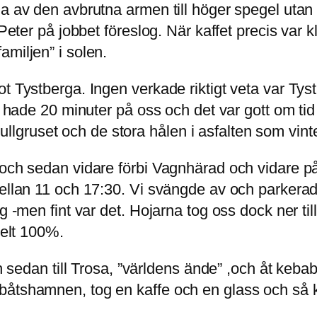
na av den avbrutna armen till höger spegel utan
 Peter på jobbet föreslog. När kaffet precis var
miljen” i solen.
t Tystberga. Ingen verkade riktigt veta var Tyst
i hade 20 minuter på oss och det var gott om tid 
d rullgruset och de stora hålen i asfalten som vint
 och sedan vidare förbi Vagnhärad och vidare p
ellan 11 och 17:30. Vi svängde av och parkerade h
g -men fint var det. Hojarna tog oss dock ner til
helt 100%.
ch sedan till Trosa, ”världens ände” ,och åt keba
båtshamnen, tog en kaffe och en glass och så