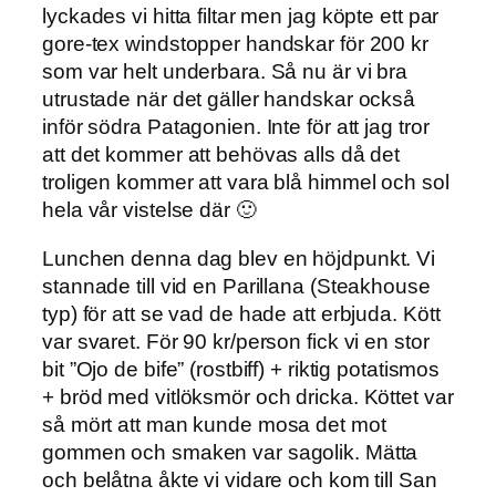
lyckades vi hitta filtar men jag köpte ett par
gore-tex windstopper handskar för 200 kr
som var helt underbara. Så nu är vi bra
utrustade när det gäller handskar också
inför södra Patagonien. Inte för att jag tror
att det kommer att behövas alls då det
troligen kommer att vara blå himmel och sol
hela vår vistelse där 🙂
Lunchen denna dag blev en höjdpunkt. Vi
stannade till vid en Parillana (Steakhouse
typ) för att se vad de hade att erbjuda. Kött
var svaret. För 90 kr/person fick vi en stor
bit ”Ojo de bife” (rostbiff) + riktig potatismos
+ bröd med vitlöksmör och dricka. Köttet var
så mört att man kunde mosa det mot
gommen och smaken var sagolik. Mätta
och belåtna åkte vi vidare och kom till San