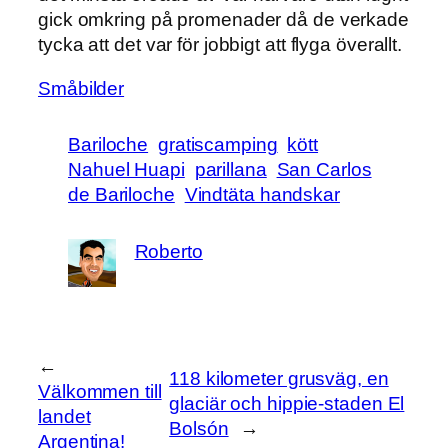
gick omkring på promenader då de verkade
tycka att det var för jobbigt att flyga överallt.
Småbilder
Bariloche
gratiscamping
kött
Nahuel Huapi
parillana
San Carlos
de Bariloche
Vindtäta handskar
Roberto
←
118 kilometer grusväg, en
Välkommen till
glaciär och hippie-staden El
landet
Bolsón
→
Argentina!