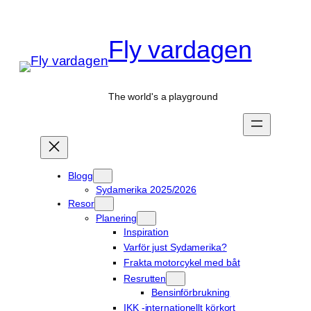
Hoppa
till
Fly vardagen
innehåll
The world's a playground
Blogg
Sydamerika 2025/2026
Resor
Planering
Inspiration
Varför just Sydamerika?
Frakta motorcykel med båt
Resrutten
Bensinförbrukning
IKK -internationellt körkort