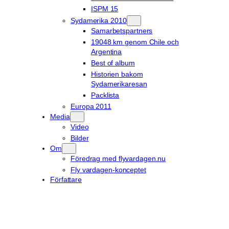
ISPM 15
Sydamerika 2010
Samarbetspartners
19048 km genom Chile och
Argentina
Best of album
Historien bakom
Sydamerikaresan
Packlista
Europa 2011
Media
Video
Bilder
Om
Föredrag med flyvardagen.nu
Fly vardagen-konceptet
Författare