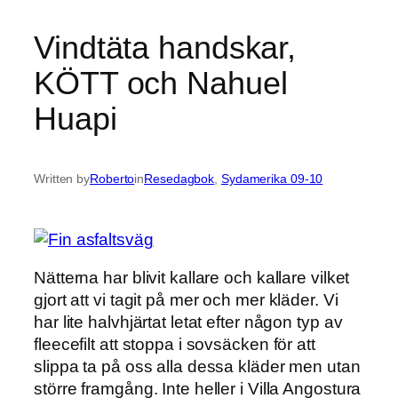
Vindtäta handskar,
KÖTT och Nahuel
Huapi
Written by
Roberto
in
Resedagbok
, 
Sydamerika 09-10
Nätterna har blivit kallare och kallare vilket
gjort att vi tagit på mer och mer kläder. Vi
har lite halvhjärtat letat efter någon typ av
fleecefilt att stoppa i sovsäcken för att
slippa ta på oss alla dessa kläder men utan
större framgång. Inte heller i Villa Angostura