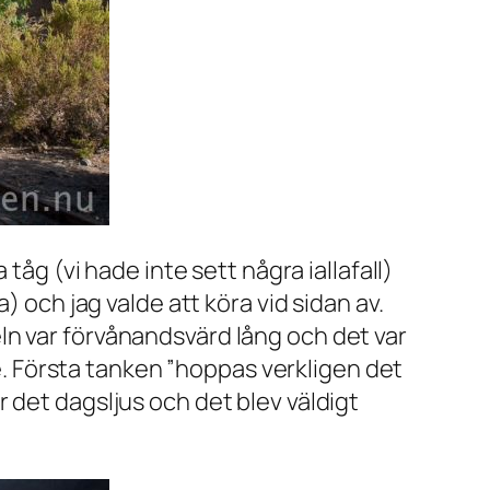
tåg (vi hade inte sett några iallafall)
) och jag valde att köra vid sidan av.
ln var förvånandsvärd lång och det var
me. Första tanken ”hoppas verkligen det
var det dagsljus och det blev väldigt