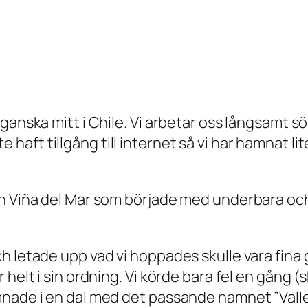
ganska mitt i Chile. Vi arbetar oss långsamt sö
inte haft tillgång till internet så vi har hamnat l
h Viña del Mar som började med underbara och
 letade upp vad vi hoppades skulle vara fina g
 helt i sin ordning. Vi körde bara fel en gång 
amnade i en dal med det passande namnet ”Val