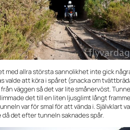
t med allra största sannolikhet inte gick några 
s valde att köra i spåret (snacka om tvättbräda
rån väggen så det var lite smånervöst. Tunne
glimmade det till en liten ljusglimt långt fram
tunneln var för smal för att vända i. Självklart 
e då det efter tunneln saknades spår.