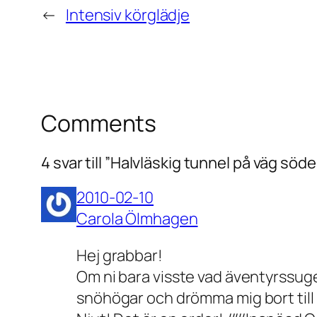
←
Intensiv körglädje
Comments
4 svar till ”Halvläskig tunnel på väg söde
2010-02-10
Carola Ölmhagen
Hej grabbar!
Om ni bara visste vad äventyrssuge
snöhögar och drömma mig bort til