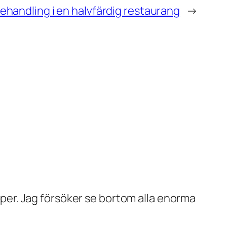
behandling i en halvfärdig restaurang
→
pper. Jag försöker se bortom alla enorma