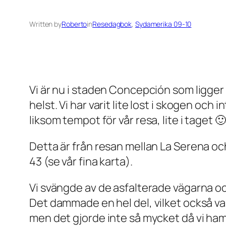
Written by
Roberto
in
Resedagbok
, 
Sydamerika 09-10
Vi är nu i staden Concepción som ligger 
helst. Vi har varit lite lost i skogen och 
liksom tempot för vår resa, lite i taget 🙂
Detta är från resan mellan La Serena oc
43 (se vår fina karta).
Vi svängde av de asfalterade vägarna och
Det dammade en hel del, vilket också var
men det gjorde inte så mycket då vi h