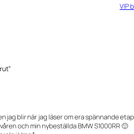
VIP 
rut”
n jag blir när jag läser om era spännande eta
l våren och min nybeställda BMW S1000RR 🙂