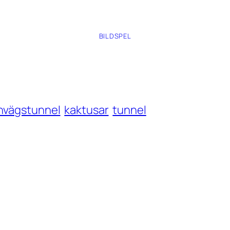
BILDSPEL
rnvägstunnel
kaktusar
tunnel