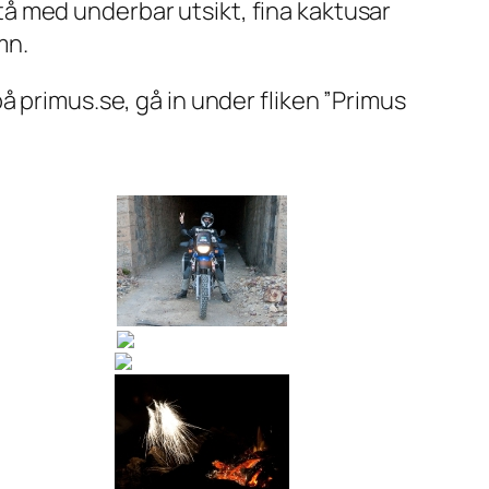
latå med underbar utsikt, fina kaktusar
mn.
a på primus.se, gå in under fliken ”Primus