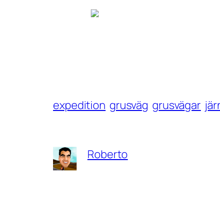
expedition
grusväg
grusvägar
jä
Roberto