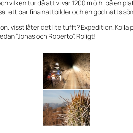
och vilken tur då att vi var 1200 m.ö.h, på en p
a, ett par fina nattbilder och en god natts sö
ion, visst låter det lite tufft? Expedition. Koll
sedan ”Jonas och Roberto”. Roligt!