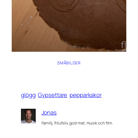
SMÅBILDER
glögg
Gypsettare
pepparkakor
Jonas
Famillj, frilufsliv, god mat, musik och film.