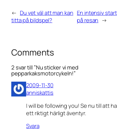
←
Du vet väl att man kan
En intensiv start
titta på bildspel?
på resan
→
Comments
2 svar till ”Nu sticker vi med
pepparkaksmotorcykeln!”
2009-11-30
anniskattis
I will be following you! Se nu till att ha
ett riktigt härligt äventyr.
Svara