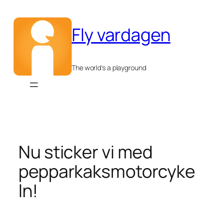
Hoppa
till
Fly vardagen
innehåll
The world's a playground
Nu sticker vi med
pepparkaksmotorcyke
ln!