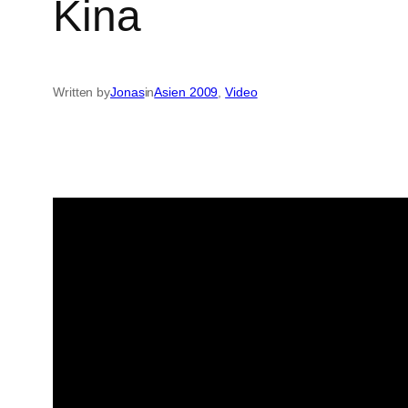
Kina
Written by
Jonas
in
Asien 2009
, 
Video