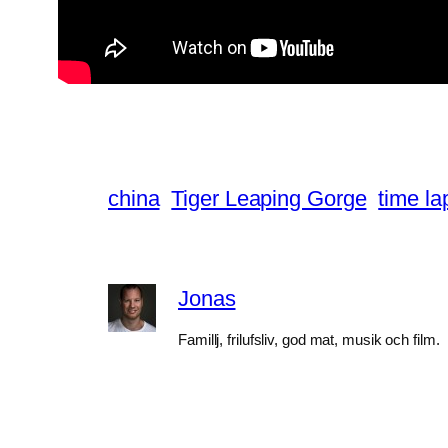
china
Tiger Leaping Gorge
time la
Jonas
Famillj, frilufsliv, god mat, musik och film.