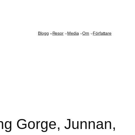
Blogg
Resor
Media
Om
Författare
ng Gorge, Junnan,