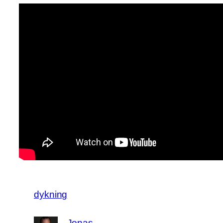
dykning
Jonas