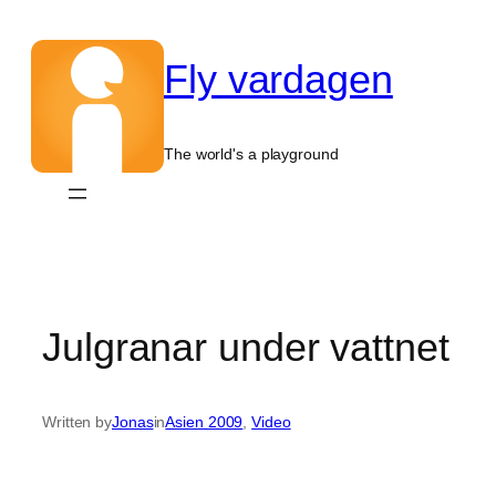
Hoppa
till
Fly vardagen
innehåll
The world's a playground
Julgranar under vattnet
Written by
Jonas
in
Asien 2009
, 
Video